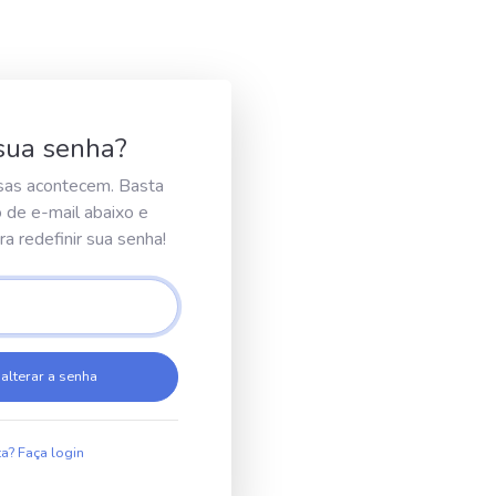
sua senha?
sas acontecem. Basta
o de e-mail abaixo e
a redefinir sua senha!
 alterar a senha
a? Faça login