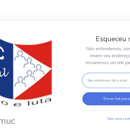
Esqueceu 
Nós entendemos, coi
inserir seu endereç
enviaremos um link par
Enviar link para
smuc
Tem uma cont